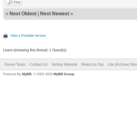
Find
«
Next Oldest
|
Next Newest
»
View a Printable Version
Users browsing this thread: 1 Guest(s)
Forum Team
Contact Us
Ventoy Website
Return to Top
Lite (Archive) Mo
Powered By
MyBB
, © 2002-2026
MyBB Group
.