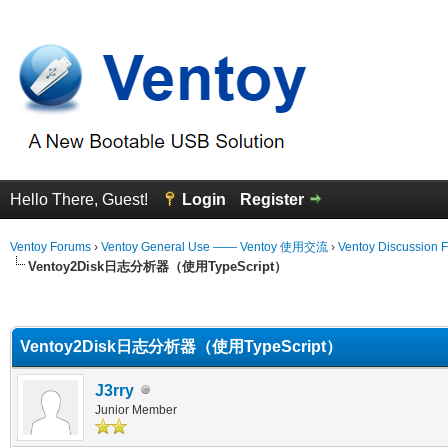
Hello There, Guest!
Login
Register
Ventoy Forums
›
Ventoy General Use —— Ventoy 使用交流
›
Ventoy Discussion 
Ventoy2Disk日志分析器（使用TypeScript）
erage
Ventoy2Disk日志分析器（使用TypeScript）
J3rry
Junior Member