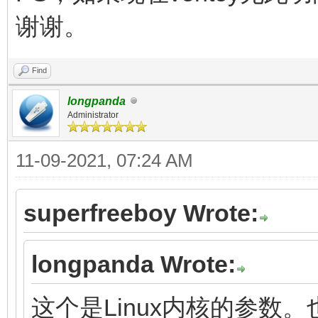
谢谢。
Find
longpanda
Administrator
11-09-2021, 07:24 AM
superfreeboy Wrote:
longpanda Wrote:
这个是Linux内核的参数。