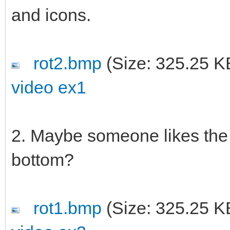
and icons.
rot2.bmp
(Size: 325.25 K
video ex1
2. Maybe someone likes the d
bottom?
rot1.bmp
(Size: 325.25 K