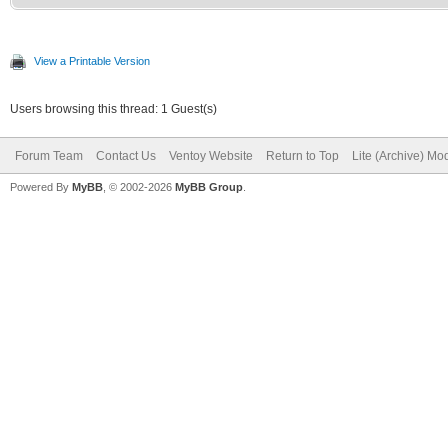
View a Printable Version
Users browsing this thread: 1 Guest(s)
Forum Team
Contact Us
Ventoy Website
Return to Top
Lite (Archive) Mo
Powered By
MyBB
, © 2002-2026
MyBB Group
.