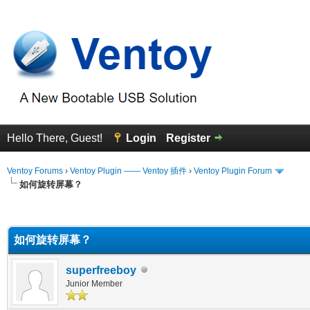
Hello There, Guest!
Login
Register
Ventoy Forums
›
Ventoy Plugin —— Ventoy 插件
›
Ventoy Plugin Forum
如何旋转屏幕？
erage
如何旋转屏幕？
superfreeboy
Junior Member