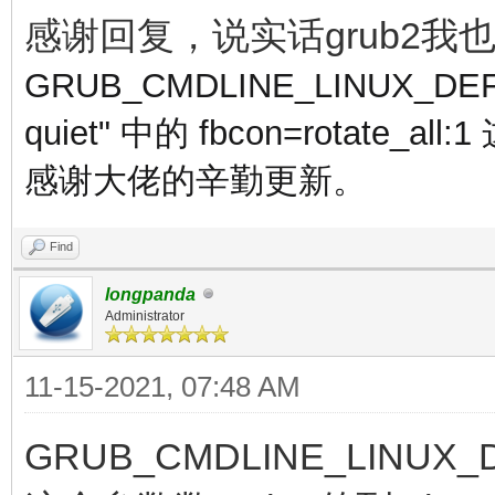
感谢回复，说实话grub2
GRUB_CMDLINE_LINUX_DEFAULT
quiet" 中的
fbcon=rotate_
感谢大佬的辛勤更新。
Find
longpanda
Administrator
11-15-2021, 07:48 AM
GRUB_CMDLINE_LINUX_