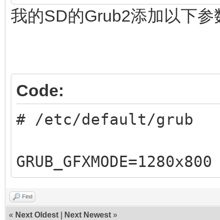
我的SD的Grub2添加以下
Code:
# /etc/default/grub
GRUB_GFXMODE=1280x800
Find
«
Next Oldest
|
Next Newest
»