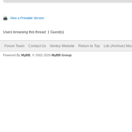
View a Printable Version
Users browsing this thread: 1 Guest(s)
Forum Team
Contact Us
Ventoy Website
Return to Top
Lite (Archive) Mo
Powered By
MyBB
, © 2002-2026
MyBB Group
.