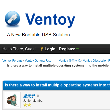
Hello There, Guest!
Login
Register
Ventoy Forums
›
Ventoy General Use —— Ventoy 使用交流
›
Ventoy Discussion 
Is there a way to install multiple operating systems into the mobile
erage
Is there a way to install multiple operating systems into 
思无邪
Junior Member