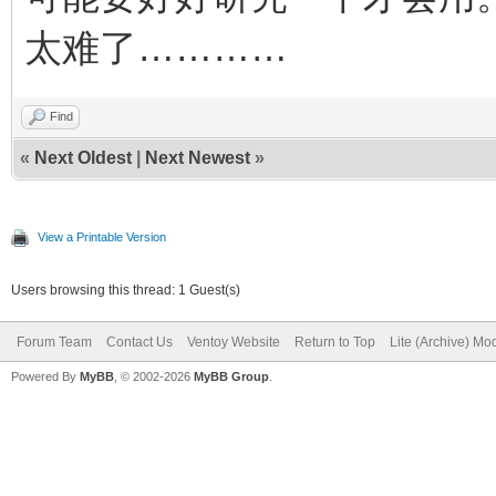
太难了…………
Find
«
Next Oldest
|
Next Newest
»
View a Printable Version
Users browsing this thread: 1 Guest(s)
Forum Team
Contact Us
Ventoy Website
Return to Top
Lite (Archive) Mo
Powered By
MyBB
, © 2002-2026
MyBB Group
.