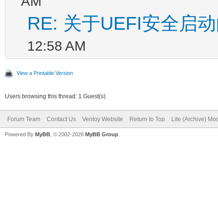
AM
RE: 关于UEFI安全启
12:58 AM
View a Printable Version
Users browsing this thread: 1 Guest(s)
Forum Team
Contact Us
Ventoy Website
Return to Top
Lite (Archive) Mo
Powered By
MyBB
, © 2002-2026
MyBB Group
.