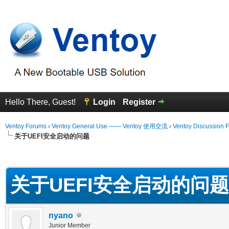
Hello There, Guest!
Login
Register
Ventoy Forums
›
Ventoy General Use —— Ventoy 使用交流
›
Ventoy Discussion 
关于UEFI安全启动的问题
erage
关于UEFI安全启动的问题
nyano
Junior Member