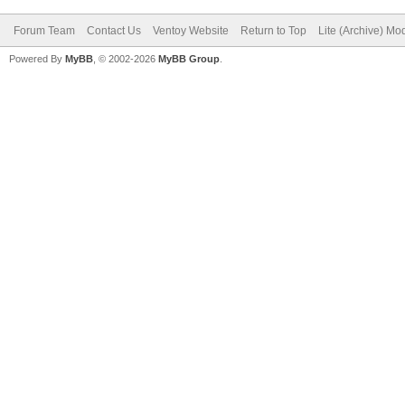
Forum Team
Contact Us
Ventoy Website
Return to Top
Lite (Archive) Mo
Powered By
MyBB
, © 2002-2026
MyBB Group
.