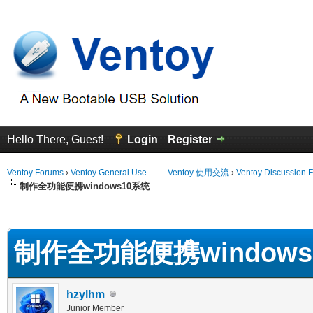
Hello There, Guest!
Login
Register
Ventoy Forums
›
Ventoy General Use —— Ventoy 使用交流
›
Ventoy Discussion 
制作全功能便携windows10系统
 Average
制作全功能便携windows
hzylhm
Junior Member