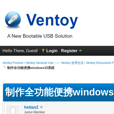
Hello There, Guest!
Login
Register
Ventoy Forums
›
Ventoy General Use —— Ventoy 使用交流
›
Ventoy Discussion 
制作全功能便携windows10系统
 Average
制作全功能便携windows
hetian2
Junior Member