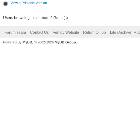
View a Printable Version
Users browsing this thread: 2 Guest(s)
Forum Team
Contact Us
Ventoy Website
Return to Top
Lite (Archive) Mo
Powered By
MyBB
, © 2002-2026
MyBB Group
.