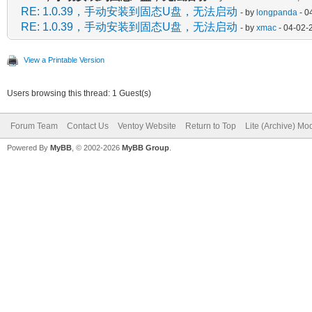
RE: 1.0.39，手动安装到固态U盘，无法启动
- by
longpanda
- 0
RE: 1.0.39，手动安装到固态U盘，无法启动
- by
xmac
- 04-02-
View a Printable Version
Users browsing this thread: 1 Guest(s)
Forum Team
Contact Us
Ventoy Website
Return to Top
Lite (Archive) Mo
Powered By
MyBB
, © 2002-2026
MyBB Group
.