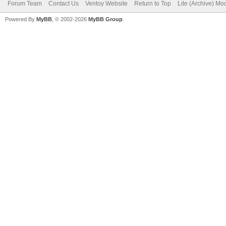
Forum Team
Contact Us
Ventoy Website
Return to Top
Lite (Archive) Mo
Powered By
MyBB
, © 2002-2026
MyBB Group
.