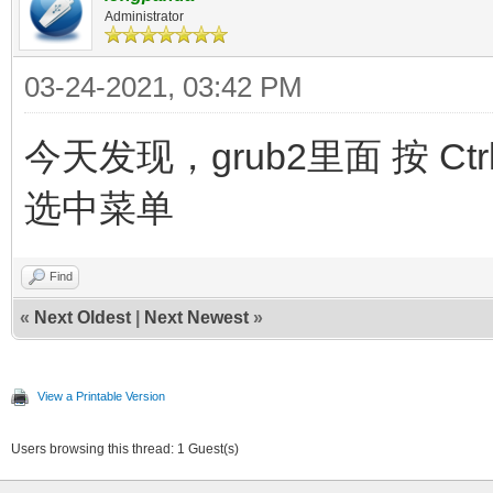
Administrator
03-24-2021, 03:42 PM
今天发现，grub2里面 按 C
选中菜单
Find
«
Next Oldest
|
Next Newest
»
View a Printable Version
Users browsing this thread: 1 Guest(s)