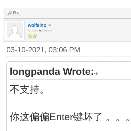
Find
wolfsino
Junior Member
03-10-2021, 03:06 PM
longpanda Wrote:
不支持。
你这偏偏Enter键坏了 。。