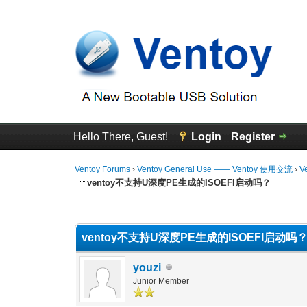
Hello There, Guest!
Login
Register
Ventoy Forums
›
Ventoy General Use —— Ventoy 使用交流
›
V
ventoy不支持U深度PE生成的ISOEFI启动吗？
0 Vote(s) - 0 Average
1
2
3
4
5
ventoy不支持U深度PE生成的ISOEFI启动吗
youzi
Junior Member