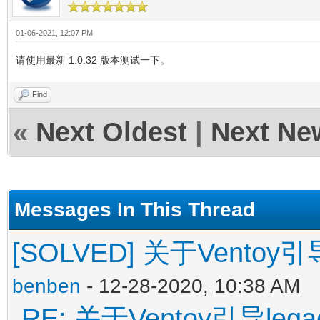
01-06-2021, 12:07 PM
请使用最新 1.0.32 版本测试一下。
Find
«
Next Oldest
|
Next Ne
Messages In This Thread
[SOLVED] 关于Ventoy
benben
- 12-28-2020, 10:38 AM
RE: 关于Ventoy引导le