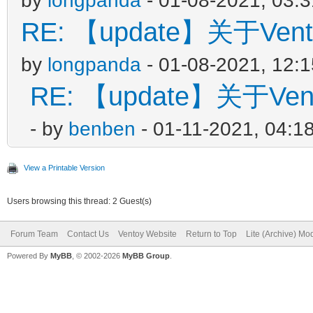
RE: 【update】关于Ve
by
longpanda
- 01-08-2021, 12:
RE: 【update】关于Ve
- by
benben
- 01-11-2021, 04:1
View a Printable Version
Users browsing this thread: 2 Guest(s)
Forum Team
Contact Us
Ventoy Website
Return to Top
Lite (Archive) Mo
Powered By
MyBB
, © 2002-2026
MyBB Group
.