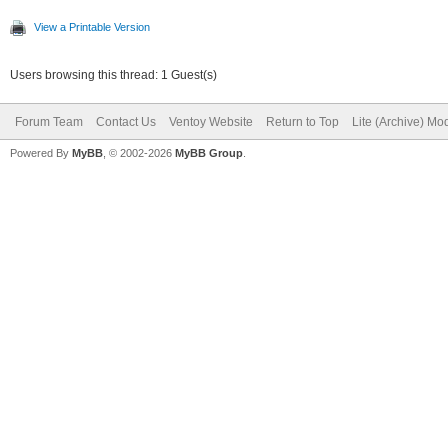
View a Printable Version
Users browsing this thread: 1 Guest(s)
Forum Team
Contact Us
Ventoy Website
Return to Top
Lite (Archive) Mo
Powered By
MyBB
, © 2002-2026
MyBB Group
.