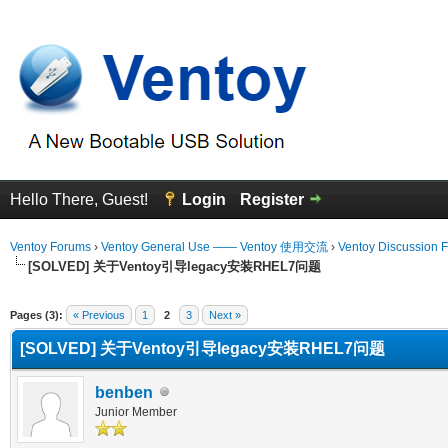
Hello There, Guest!
Login
Register
Ventoy Forums
›
Ventoy General Use —— Ventoy 使用交流
›
Ventoy Discussion 
[SOLVED] 关于Ventoy引导legacy安装RHEL7问题
erage
Pages (3):
« Previous
1
2
3
Next »
[SOLVED] 关于Ventoy引导legacy安装RHEL7问题
benben
Junior Member