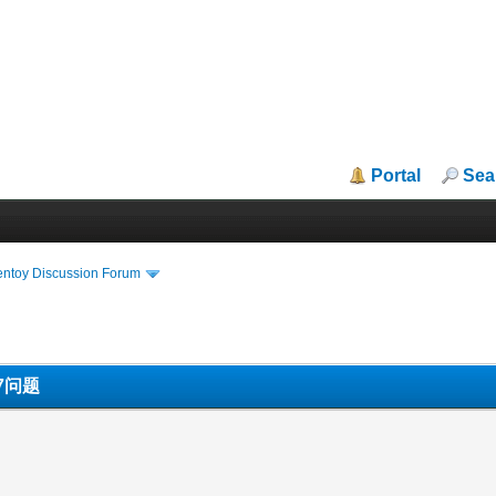
Portal
Sea
entoy Discussion Forum
L7问题