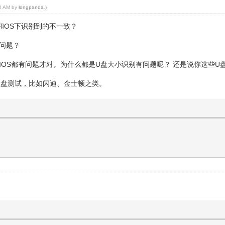
50 AM by
longpanda
.)
小和OS下识别到的不一致？
没问题？
 BIOS都有问题才对。为什么都是U盘大小识别有问题呢？ 还是说你这些U
U盘测试，比如闪迪、金士顿之类。