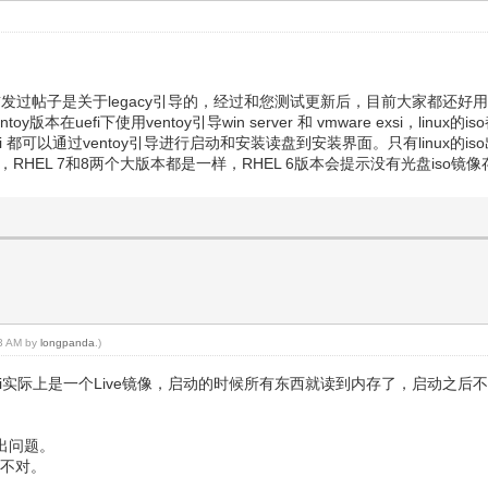
过。之前发过帖子是关于legacy引导的，经过和您测试更新后，目前大家都还好
在uefi下使用ventoy引导win server 和 vmware exsi，linu
re exsi 都可以通过ventoy引导进行启动和安装读盘到安装界面。只有linux的
，RHEL 7和8两个大版本都是一样，RHEL 6版本会提示没有光盘iso镜
53 AM by
longpanda
.)
e Exsi实际上是一个Live镜像，启动的时候所有东西就读到内存了，启动之
会出问题。
小不对。