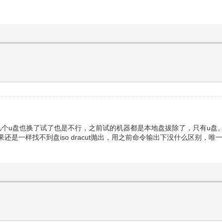
几个u盘也换了试了也是不行，之前试的机器都是本地盘拔除了，只有u盘
是一样找不到盘iso dracut抛出，用之前命令输出下没什么区别，唯一