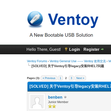
Hello There, Guest!
Login
Register
Ventoy Forums
›
Ventoy General Use —— Ventoy 使用交流
›
V
[SOLVED] 关于Ventoy引导legacy安装RHEL7问题
1 Vote(s) - 1 Average
1
2
3
4
5
Pages (3):
« Previous
1
2
3
Next »
[SOLVED] 关于Ventoy引导legacy安装RHE
benben
Junior Member