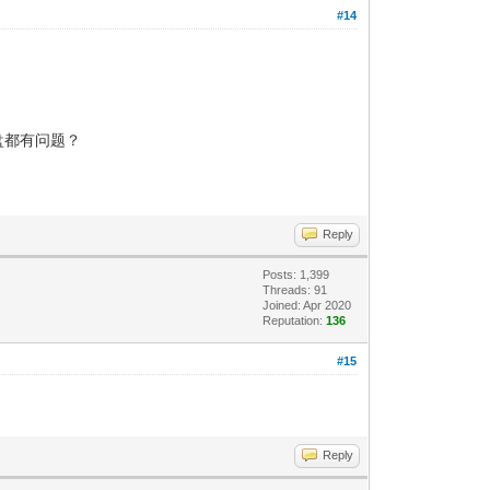
#14
盘都有问题？
Reply
Posts: 1,399
Threads: 91
Joined: Apr 2020
Reputation:
136
#15
Reply