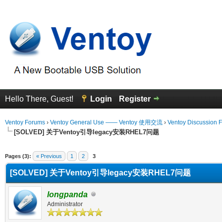
Hello There, Guest!
Login
Register
Ventoy Forums
›
Ventoy General Use —— Ventoy 使用交流
›
Ventoy Discussion 
[SOLVED] 关于Ventoy引导legacy安装RHEL7问题
erage
Pages (3):
« Previous
1
2
3
[SOLVED] 关于Ventoy引导legacy安装RHEL7问题
longpanda
Administrator