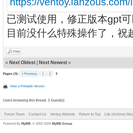
https://ventoy.lanzous.com
已测试使用，修正版本gpt
目前没什么特殊操作了，祝
Find
«
Next Oldest
|
Next Newest
»
Pages (3):
« Previous
1
2
3
View a Printable Version
Users browsing this thread: 3 Guest(s)
Forum Team
Contact Us
Ventoy Website
Return to Top
Lite (Archive) Mo
Powered By
MyBB
, © 2002-2026
MyBB Group
.