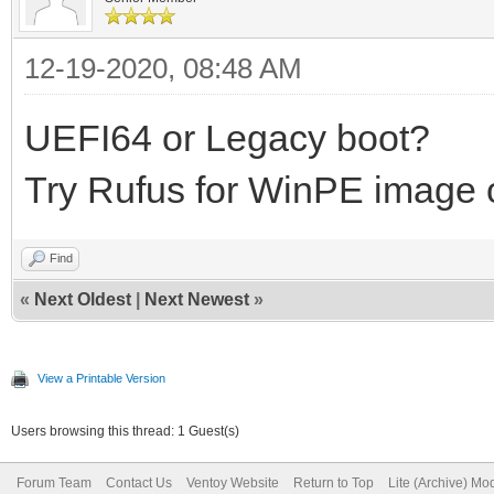
12-19-2020, 08:48 AM
UEFI64 or Legacy boot?
Try Rufus for WinPE image 
Find
«
Next Oldest
|
Next Newest
»
View a Printable Version
Users browsing this thread: 1 Guest(s)
Forum Team
Contact Us
Ventoy Website
Return to Top
Lite (Archive) Mo