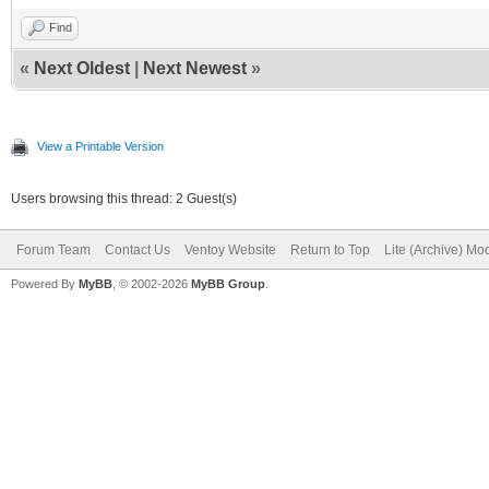
Find
«
Next Oldest
|
Next Newest
»
View a Printable Version
Users browsing this thread: 2 Guest(s)
Forum Team
Contact Us
Ventoy Website
Return to Top
Lite (Archive) Mo
Powered By
MyBB
, © 2002-2026
MyBB Group
.