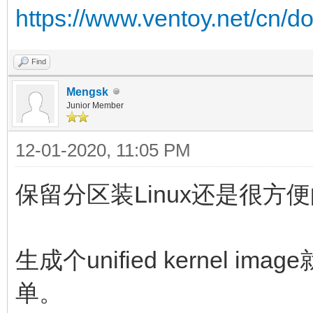
https://www.ventoy.net/cn/d
Find
Mengsk
Junior Member
12-01-2020, 11:05 PM
保留分区装Linux还是很方
生成个unified kernel 
单。