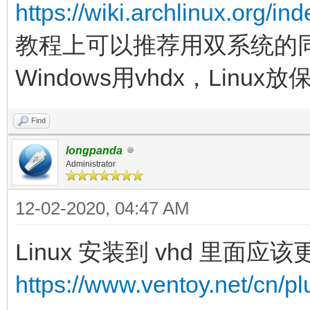
https://wiki.archlinux.org/i
教程上可以推荐用双系统的同
Windows用vhdx，Linux
Find
longpanda
Administrator
12-02-2020, 04:47 AM
Linux 安装到 vhd 里面应
https://www.ventoy.net/cn/p