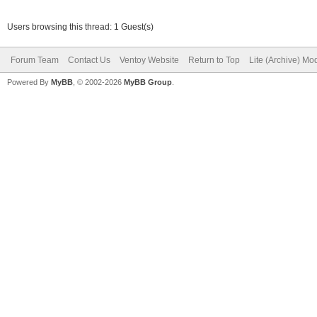
Users browsing this thread: 1 Guest(s)
Forum Team
Contact Us
Ventoy Website
Return to Top
Lite (Archive) Mo
Powered By
MyBB
, © 2002-2026
MyBB Group
.