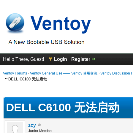
Hello There, Guest!
Login
Register
Ventoy Forums
›
Ventoy General Use —— Ventoy 使用交流
›
Ventoy Discussion 
DELL C6100 无法启动
erage
DELL C6100 无法启动
zcy
Junior Member