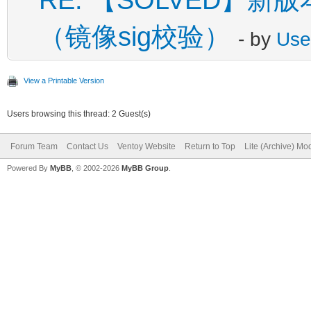
（镜像sig校验）
- by
Use
View a Printable Version
Users browsing this thread: 2 Guest(s)
Forum Team
Contact Us
Ventoy Website
Return to Top
Lite (Archive) Mo
Powered By
MyBB
, © 2002-2026
MyBB Group
.