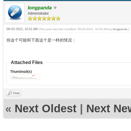
longpanda
Administrator
08-03-2021, 10:51 AM
(This post was last modified: 08-03-2021, 10:52 AM by
longpanda
.)
你这个可能和下面这个是一样的情况：
Attached Files
Thumbnail(s)
Find
«
Next Oldest
|
Next Ne