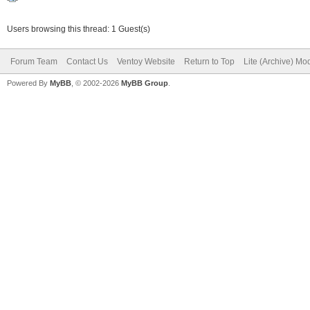
Users browsing this thread: 1 Guest(s)
Forum Team
Contact Us
Ventoy Website
Return to Top
Lite (Archive) Mo
Powered By
MyBB
, © 2002-2026
MyBB Group
.