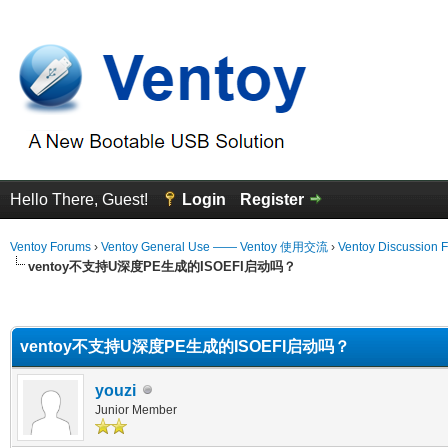
Hello There, Guest!
Login
Register
Ventoy Forums
›
Ventoy General Use —— Ventoy 使用交流
›
Ventoy Discussion 
ventoy不支持U深度PE生成的ISOEFI启动吗？
erage
ventoy不支持U深度PE生成的ISOEFI启动吗？
youzi
Junior Member