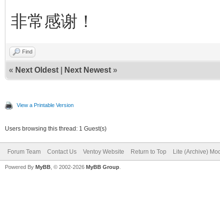
非常感谢！
Find
«
Next Oldest
|
Next Newest
»
View a Printable Version
Users browsing this thread: 1 Guest(s)
Forum Team
Contact Us
Ventoy Website
Return to Top
Lite (Archive) Mo
Powered By
MyBB
, © 2002-2026
MyBB Group
.