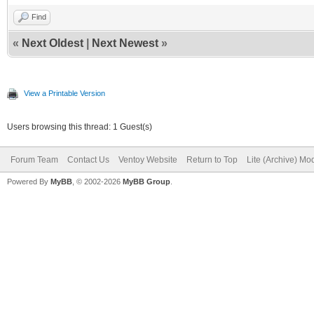
Find
«
Next Oldest
|
Next Newest
»
View a Printable Version
Users browsing this thread: 1 Guest(s)
Forum Team
Contact Us
Ventoy Website
Return to Top
Lite (Archive) Mo
Powered By
MyBB
, © 2002-2026
MyBB Group
.