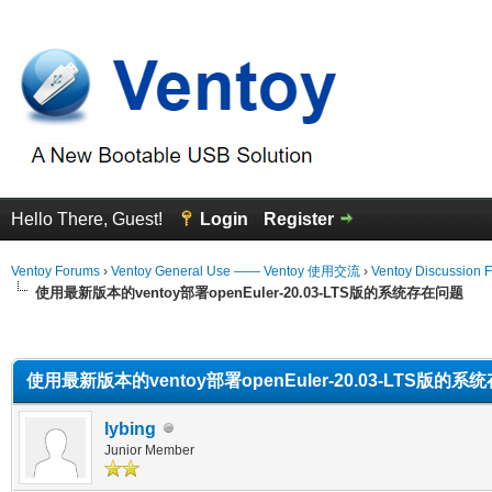
Hello There, Guest!
Login
Register
Ventoy Forums
›
Ventoy General Use —— Ventoy 使用交流
›
Ventoy Discussion 
使用最新版本的ventoy部署openEuler-20.03-LTS版的系统存在问题
erage
使用最新版本的ventoy部署openEuler-20.03-LTS版的
lybing
Junior Member