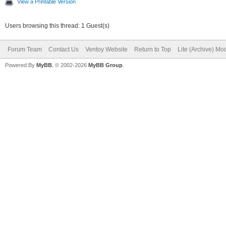
View a Printable Version
Users browsing this thread: 1 Guest(s)
Forum Team
Contact Us
Ventoy Website
Return to Top
Lite (Archive) Mo
Powered By
MyBB
, © 2002-2026
MyBB Group
.