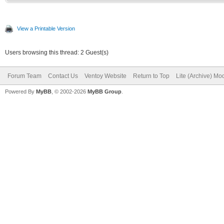
View a Printable Version
Users browsing this thread: 2 Guest(s)
Forum Team
Contact Us
Ventoy Website
Return to Top
Lite (Archive) Mo
Powered By
MyBB
, © 2002-2026
MyBB Group
.