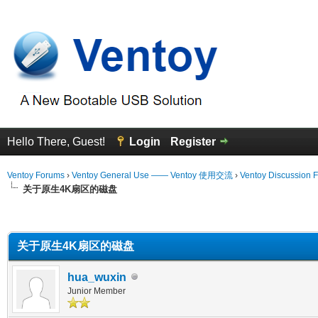
Hello There, Guest!
Login
Register
Ventoy Forums
›
Ventoy General Use —— Ventoy 使用交流
›
Ventoy Discussion 
关于原生4K扇区的磁盘
erage
关于原生4K扇区的磁盘
hua_wuxin
Junior Member