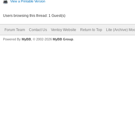
View a Printable Version
Users browsing this thread: 1 Guest(s)
Forum Team
Contact Us
Ventoy Website
Return to Top
Lite (Archive) Mo
Powered By
MyBB
, © 2002-2026
MyBB Group
.