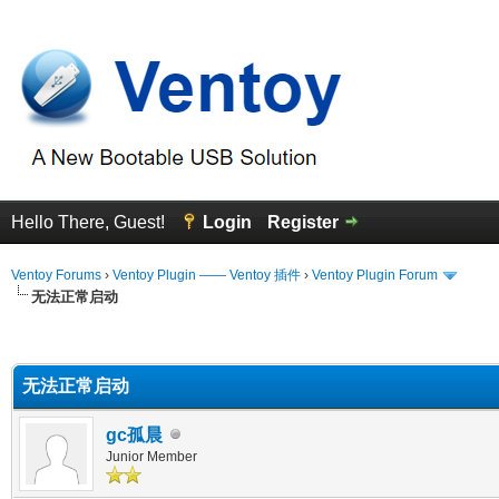
Hello There, Guest!
Login
Register
Ventoy Forums
›
Ventoy Plugin —— Ventoy 插件
›
Ventoy Plugin Forum
无法正常启动
erage
无法正常启动
gc孤晨
Junior Member