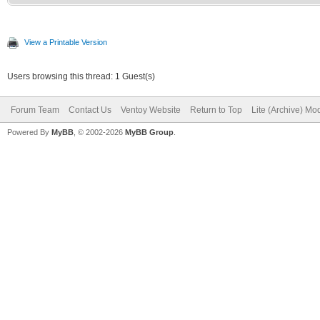
View a Printable Version
Users browsing this thread: 1 Guest(s)
Forum Team
Contact Us
Ventoy Website
Return to Top
Lite (Archive) Mo
Powered By
MyBB
, © 2002-2026
MyBB Group
.