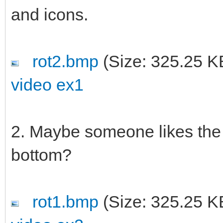
and icons.
rot2.bmp
(Size: 325.25 K
video ex1
2. Maybe someone likes the d
bottom?
rot1.bmp
(Size: 325.25 K