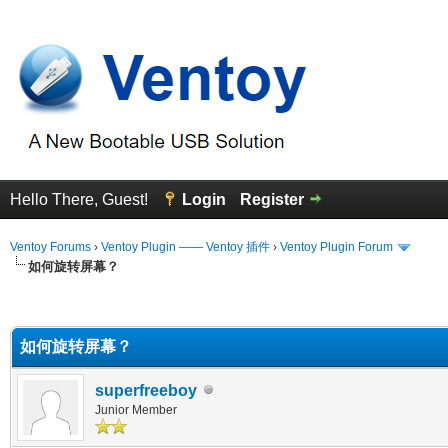
Hello There, Guest!
Login
Register
Ventoy Forums
›
Ventoy Plugin —— Ventoy 插件
›
Ventoy Plugin Forum
如何旋转屏幕？
erage
如何旋转屏幕？
superfreeboy
Junior Member