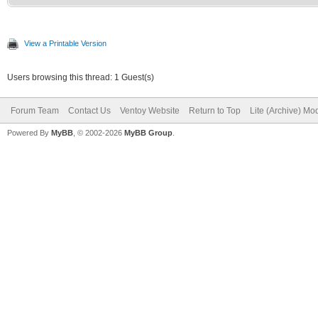
View a Printable Version
Users browsing this thread: 1 Guest(s)
Forum Team
Contact Us
Ventoy Website
Return to Top
Lite (Archive) Mo
Powered By
MyBB
, © 2002-2026
MyBB Group
.