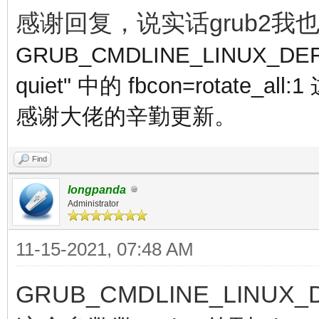
感谢回复，说实话grub2
GRUB_CMDLINE_LINUX_DEFAULT
quiet" 中的
fbcon=rotate_
感谢大佬的辛勤更新。
Find
longpanda
Administrator
11-15-2021, 07:48 AM
GRUB_CMDLINE_LINUX_