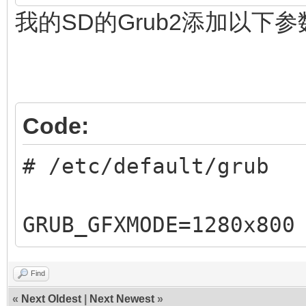
我的SD的Grub2添加以下
Code:
# /etc/default/grub
GRUB_GFXMODE=1280x800
Find
«
Next Oldest
|
Next Newest
»