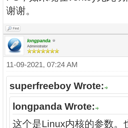
谢谢。
Find
longpanda
Administrator
11-09-2021, 07:24 AM
superfreeboy Wrote:
longpanda Wrote:
这个是Linux内核的参数。