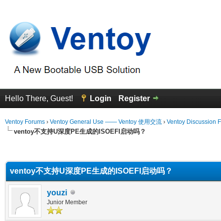
Hello There, Guest!
Login
Register
Ventoy Forums
›
Ventoy General Use —— Ventoy 使用交流
›
Ventoy Discussion 
ventoy不支持U深度PE生成的ISOEFI启动吗？
erage
ventoy不支持U深度PE生成的ISOEFI启动吗？
youzi
Junior Member