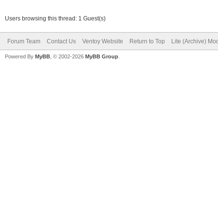
Users browsing this thread: 1 Guest(s)
Forum Team
Contact Us
Ventoy Website
Return to Top
Lite (Archive) Mo
Powered By
MyBB
, © 2002-2026
MyBB Group
.