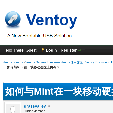
Hello There, Guest!
Login
Register
Ventoy Forums
›
Ventoy General Use —— Ventoy 使用交流
›
Ventoy Discussion 
如何与Mint在一块移动硬盘上共存？
erage
如何与Mint在一块移动
grassvalley
Junior Member