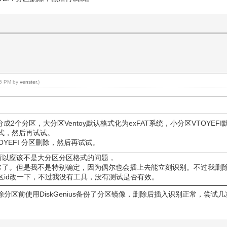
:55 PM by
venster
.)
成2个分区，大分区Ventoy默认格式化为exFAT系统，小分区VTOYEF
格式，然后再试试。
TOYEFI 分区删除，然后再试试。
，所以应该不是大分区分区格式的问题，
用正常了。但是我不是特别确定，因为偶尔也会插上去能立刻识别。不过我删除
分区id改一下，不过我没有工具，没有测试是否有效。
在删除分区前使用DiskGenius备份了分区镜像，删除后插入识别正常，