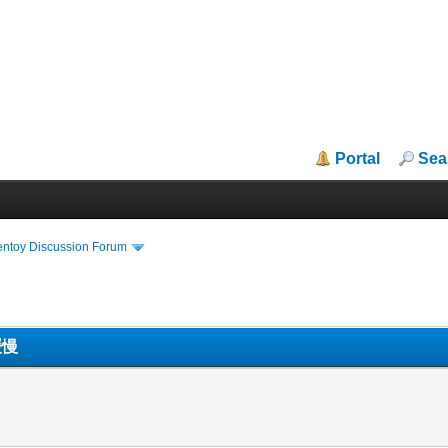
Portal
Sea
entoy Discussion Forum
缓慢