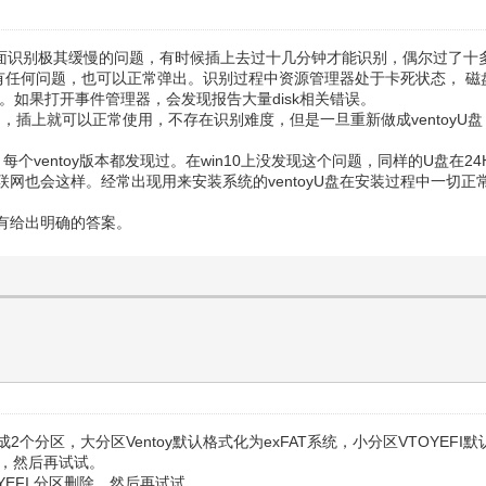
ows下面识别极其缓慢的问题，有时候插上去过十几分钟才能识别，偶尔过
有任何问题，也可以正常弹出。识别过程中资源管理器处于卡死状态， 磁
。如果打开事件管理器，会发现报告大量disk相关错误。
常，插上就可以正常使用，不存在识别难度，但是一旦重新做成ventoyU盘
在，每个ventoy版本都发现过。在win10上没发现这个问题，同样的U盘在2
网也会这样。经常出现用来安装系统的ventoyU盘在安装过程中一切
有给出明确的答案。
2个分区，大分区Ventoy默认格式化为exFAT系统，小分区VTOYEFI
式，然后再试试。
OYEFI 分区删除，然后再试试。