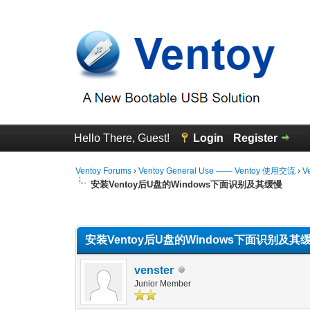
Hello There, Guest!
Login
Register
Ventoy Forums
›
Ventoy General Use —— Ventoy 使用交流
›
V
安装Ventoy后U盘的Windows下面识别及其缓慢
0 Vote(s) - 0 Average
1
2
3
4
5
安装Ventoy后U盘的Windows下面识别及其
venster
Junior Member