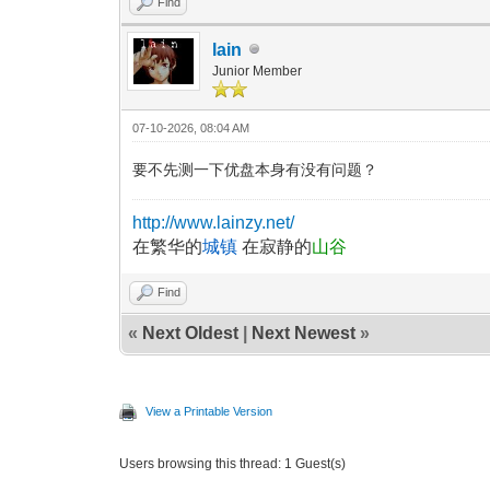
Find
lain
Junior Member
07-10-2026, 08:04 AM
要不先测一下优盘本身有没有问题？
http://www.lainzy.net/
在繁华的
城镇
在寂静的
山谷
Find
«
Next Oldest
|
Next Newest
»
View a Printable Version
Users browsing this thread: 1 Guest(s)