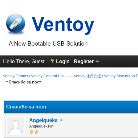
Hello There, Guest!
Login
Register
Ventoy Forums
›
Ventoy General Use —— Ventoy 使用交流
›
Ventoy Discussion 
Спасибо за пост
erage
Спасибо за пост
Angelqueks
AngelqueksWF