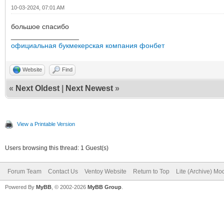
10-03-2024, 07:01 AM
большое спасибо
_________________
официальная букмекерская компания фонбет
Website
Find
«
Next Oldest
|
Next Newest
»
View a Printable Version
Users browsing this thread: 1 Guest(s)
Forum Team
Contact Us
Ventoy Website
Return to Top
Lite (Archive) Mo
Powered By
MyBB
, © 2002-2026
MyBB Group
.