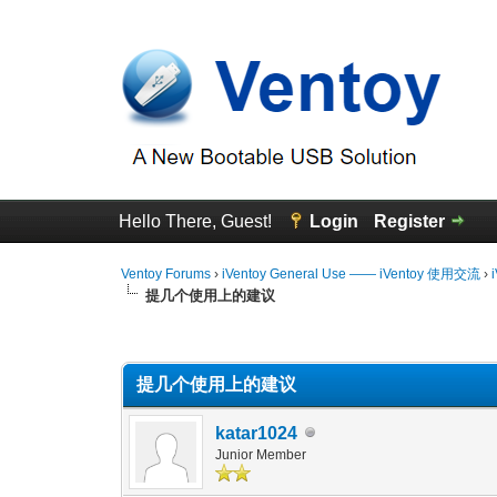
Hello There, Guest!
Login
Register
Ventoy Forums
›
iVentoy General Use —— iVentoy 使用交流
›
提几个使用上的建议
0 Vote(s) - 0 Average
1
2
3
4
5
提几个使用上的建议
katar1024
Junior Member