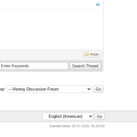
#1
Reply
mp:
Current time:
08-07-2026, 09:39 AM