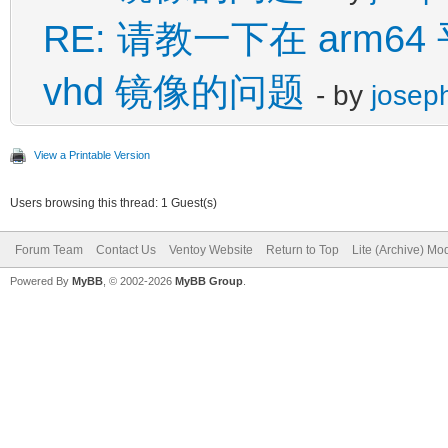
RE: 请教一下在 arm64 
vhd 镜像的问题
- by
josep
View a Printable Version
Users browsing this thread: 1 Guest(s)
Forum Team
Contact Us
Ventoy Website
Return to Top
Lite (Archive) Mo
Powered By
MyBB
, © 2002-2026
MyBB Group
.