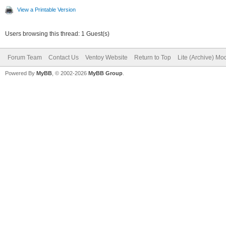
View a Printable Version
Users browsing this thread: 1 Guest(s)
Forum Team
Contact Us
Ventoy Website
Return to Top
Lite (Archive) Mo
Powered By
MyBB
, © 2002-2026
MyBB Group
.