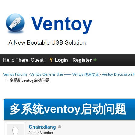
Hello There, Guest!
Login
Register
Ventoy Forums
›
Ventoy General Use —— Ventoy 使用交流
›
Ventoy Discussion 
多系统ventoy启动问题
erage
多系统ventoy启动问题
Chainxliang
Junior Member