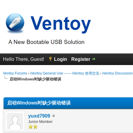
Hello There, Guest!
Login
Register
Ventoy Forums
›
iVentoy General Use —— iVentoy 使用交流
›
iVentoy Discussio
启动Windows时缺少驱动错误
erage
启动Windows时缺少驱动错误
yuxd7909
Junior Member