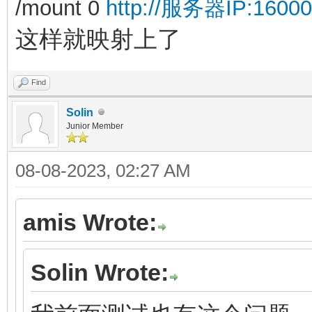
/mount 0
http://服务器IP:16000/r
这样就映射上了
Find
Solin
Junior Member
08-08-2023, 02:27 AM
amis Wrote:
Solin Wrote: