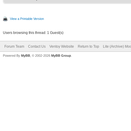
View a Printable Version
Users browsing this thread: 1 Guest(s)
Forum Team
Contact Us
Ventoy Website
Return to Top
Lite (Archive) Mo
Powered By
MyBB
, © 2002-2026
MyBB Group
.