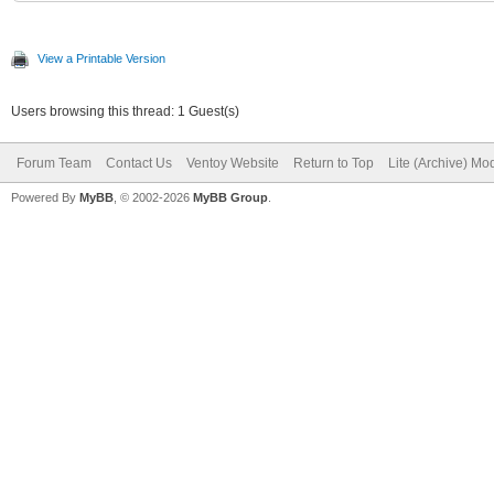
View a Printable Version
Users browsing this thread: 1 Guest(s)
Forum Team
Contact Us
Ventoy Website
Return to Top
Lite (Archive) Mo
Powered By
MyBB
, © 2002-2026
MyBB Group
.