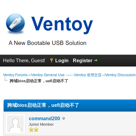
Hello There, Guest!
Login
Register
Ventoy Forums
›
iVentoy General Use —— iVentoy 使用交流
›
iVentoy Discussio
跨域bios启动正常，uefi启动不了
erage
跨域bios启动正常，uefi启动不了
command200
Junior Member