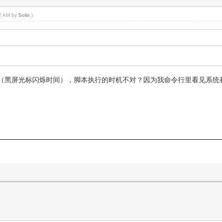
32 AM by
Solin
.)
（黑屏光标闪烁时间），脚本执行的时机不对？因为我命令行里看见系统