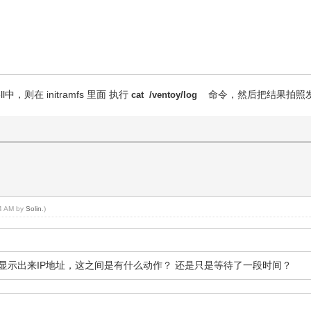
ell中，则在 initramfs 里面 执行
命令，然后把结果拍照
cat /ventoy/log
04 AM by
Solin
.)
后面能显示出来IP地址，这之间是有什么动作？ 还是只是等待了一段时间？