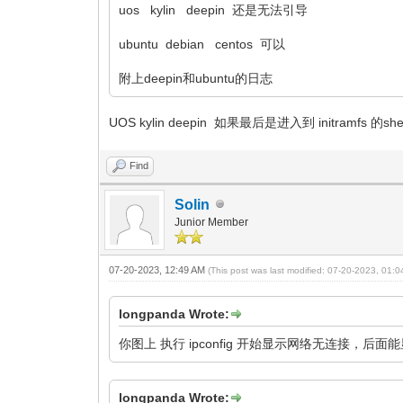
uos kylin deepin 还是无法引导
ubuntu debian centos 可以
附上deepin和ubuntu的日志
UOS kylin deepin 如果最后是进入到 initramfs 的sh
Find
Solin
Junior Member
07-20-2023, 12:49 AM
(This post was last modified: 07-20-2023, 01:
longpanda Wrote:
你图上 执行 ipconfig 开始显示网络无连接，
longpanda Wrote: