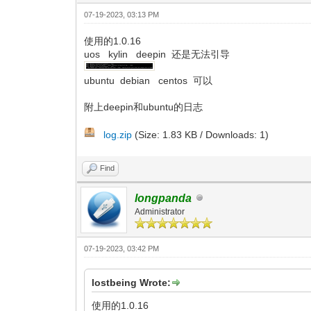
07-19-2023, 03:13 PM
使用的1.0.16
uos kylin deepin 还是无法引导
ubuntu debian centos 可以
附上deepin和ubuntu的日志
log.zip
(Size: 1.83 KB / Downloads: 1)
Find
longpanda
Administrator
07-19-2023, 03:42 PM
lostbeing Wrote:
使用的1.0.16