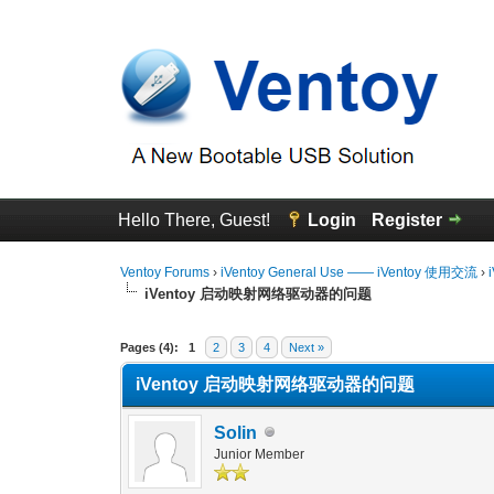
Hello There, Guest!
Login
Register
Ventoy Forums
›
iVentoy General Use —— iVentoy 使用交流
›
iVentoy 启动映射网络驱动器的问题
0 Vote(s) - 0 Average
1
2
3
4
5
Pages (4):
1
2
3
4
Next »
iVentoy 启动映射网络驱动器的问题
Solin
Junior Member