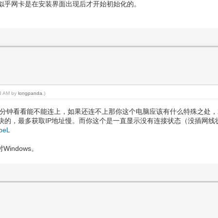
似乎网卡是在安装界面出现后才开始初始化的。
03 AM by
longpanda
.)
10分钟看看能不能连上，如果还连不上那你这个电脑应该有什么特殊之处
快的，最多获取IP地址慢。而你这个是一直显示没有连接状态（没插网线
YbeL
Windows。