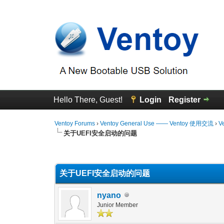
Hello There, Guest!
Login
Register
Ventoy Forums
›
Ventoy General Use —— Ventoy 使用交流
›
V
关于UEFI安全启动的问题
0 Vote(s) - 0 Average
1
2
3
4
5
关于UEFI安全启动的问题
nyano
Junior Member