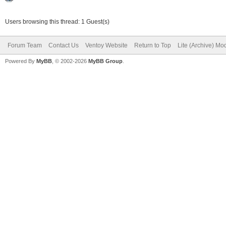
Users browsing this thread: 1 Guest(s)
Forum Team
Contact Us
Ventoy Website
Return to Top
Lite (Archive) Mo
Powered By
MyBB
, © 2002-2026
MyBB Group
.