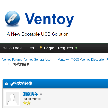
Hello There, Guest!
Login
Register
Ventoy Forums
›
Ventoy General Use —— Ventoy 使用交流
›
Ventoy Discussion 
dmg格式的镜像
erage
dmg格式的镜像
颓废青年
Junior Member