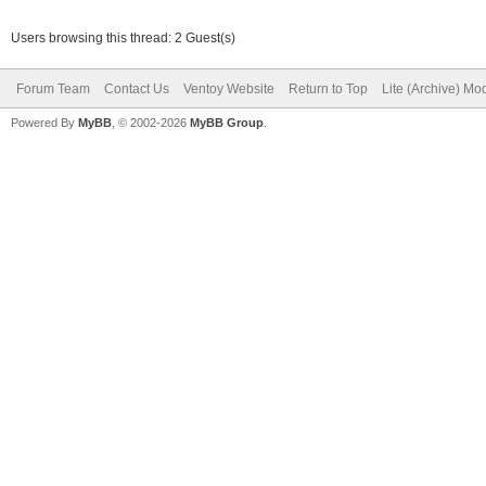
Users browsing this thread: 2 Guest(s)
Forum Team
Contact Us
Ventoy Website
Return to Top
Lite (Archive) Mo
Powered By
MyBB
, © 2002-2026
MyBB Group
.