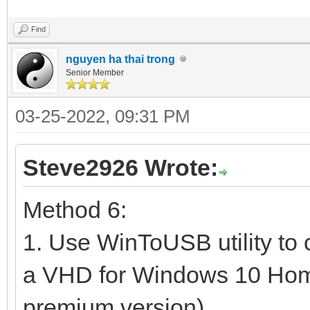
Find
nguyen ha thai trong
Senior Member
03-25-2022, 09:31 PM
Steve2926 Wrote:
Method 6:
1. Use WinToUSB utility to
a VHD for Windows 10 Home 
premium version)