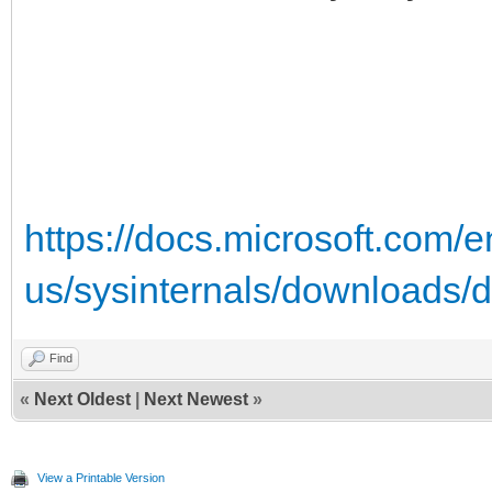
https://docs.microsoft.com/e
us/sysinternals/downloads/
Find
«
Next Oldest
|
Next Newest
»
View a Printable Version