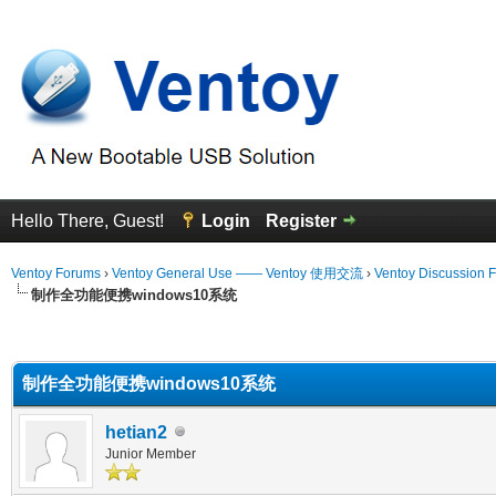
Hello There, Guest!
Login
Register
Ventoy Forums
›
Ventoy General Use —— Ventoy 使用交流
›
Ventoy Discussion 
制作全功能便携windows10系统
 Average
制作全功能便携windows10系统
hetian2
Junior Member