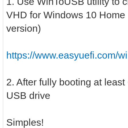
1. Use WinToUSB utility to 
VHD for Windows 10 Home (o
version)
https://www.easyuefi.com/wi
2. After fully booting at lea
USB drive
Simples!