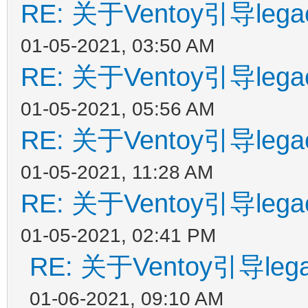
RE: 关于Ventoy引导le
01-05-2021, 03:50 AM
RE: 关于Ventoy引导le
01-05-2021, 05:56 AM
RE: 关于Ventoy引导le
01-05-2021, 11:28 AM
RE: 关于Ventoy引导le
01-05-2021, 02:41 PM
RE: 关于Ventoy引导le
01-06-2021, 09:10 AM