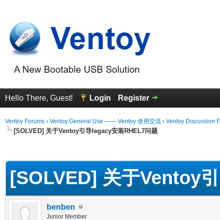
Hello There, Guest!
Login
Register
Ventoy Forums
›
Ventoy General Use —— Ventoy 使用交流
›
Ventoy Discussion 
[SOLVED] 关于Ventoy引导legacy安装RHEL7问题
erage
[SOLVED] 关于Vento
benben
Junior Member