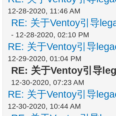
12-28-2020, 11:46 AM
RE: 关于Ventoy引导le
- 12-28-2020, 02:10 PM
RE: 关于Ventoy引导le
12-29-2020, 01:04 PM
RE: 关于Ventoy引导l
12-30-2020, 07:23 AM
RE: 关于Ventoy引导le
12-30-2020, 10:44 AM