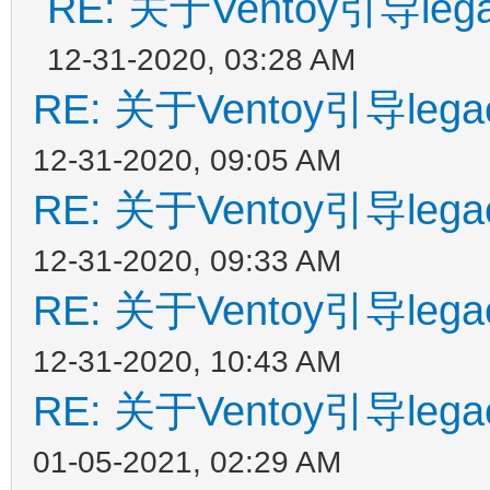
RE: 关于Ventoy引导le
12-31-2020, 03:28 AM
RE: 关于Ventoy引导le
12-31-2020, 09:05 AM
RE: 关于Ventoy引导le
12-31-2020, 09:33 AM
RE: 关于Ventoy引导le
12-31-2020, 10:43 AM
RE: 关于Ventoy引导le
01-05-2021, 02:29 AM