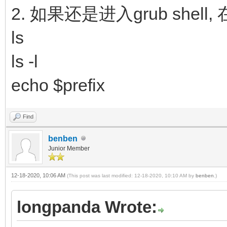
2. 如果还是进入grub she
ls
ls -l
echo $prefix
Find
benben
Junior Member
12-18-2020, 10:06 AM
(This post was last modified: 12-18-2020, 10:10 AM by
benben
.)
longpanda Wrote: