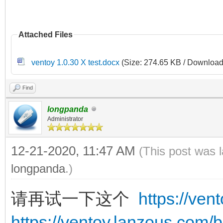
Attached Files
ventoy 1.0.30 X test.docx
(Size: 274.65 KB / Download
Find
longpanda
Administrator
12-21-2020, 11:47 AM
(This post was 
longpanda
.)
请再试一下这个
https://ve
https://ventoy.lanzous.com