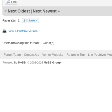
Find
«
Next Oldest
|
Next Newest
»
Pages (2):
1
2
Next »
View a Printable Version
Users browsing this thread: 1 Guest(s)
Forum Team
Contact Us
Ventoy Website
Return to Top
Lite (Archive) Mo
Powered By
MyBB
, © 2002-2026
MyBB Group
.