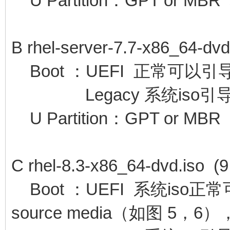
U Partition：GPT or
B rhel-server-7.7-x86_64-dv
Boot ：UEFI 正常可以引
Legacy 系统iso引
U Partition：GPT or MBR
C rhel-8.3-x86_64-dvd.iso (9
Boot ：UEFI 系统is
source media（如图 