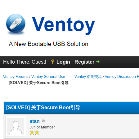
Hello There, Guest!
Login
Register
Ventoy Forums
›
Ventoy General Use —— Ventoy 使用交流
›
Ventoy Discussion 
[SOLVED] 关于Secure Boot引导
erage
[SOLVED] 关于Secure Boot引导
stan
Junior Member