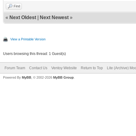
Find
«
Next Oldest
|
Next Newest
»
View a Printable Version
Users browsing this thread: 1 Guest(s)
Forum Team
Contact Us
Ventoy Website
Return to Top
Lite (Archive) Mo
Powered By
MyBB
, © 2002-2026
MyBB Group
.