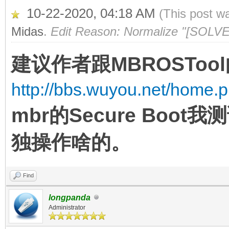
10-22-2020, 04:18 AM
(This post w
Midas
.
Edit Reason: Normalize "[SOLVE
建议作者跟MBROSTo
http://bbs.wuyou.net/hom
mbr的Secure Bo
独操作啥的。
Find
longpanda
Administrator