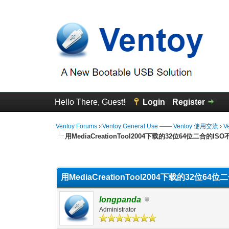
Hello There, Guest!
Login
Register
Ventoy Forums
›
Ventoy General Use —— Ventoy 使用交流
›
V
用MediaCreationTool2004下载的32位64位二合的IS
1 Vote(s) - 5 Average
1
2
3
4
5
用MediaCreationTool2004下载的32位64
longpanda
Administrator