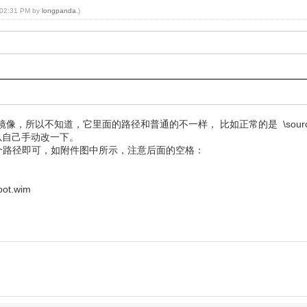
, 02:31 PM by
longpanda
.)
不知道，它里面的路径和普通的不一样， 比如正常的是 \sources\boot
以自己手动改一下。
，添加一个路径即可，如附件图中所示，注意后面的空格：
t.wim