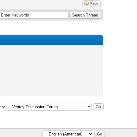
Reply
mp: