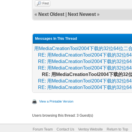
Find
«
Next Oldest
|
Next Newest
»
Messages In This Thread
用MediaCreationTool2004下载的32位64位
RE: 用MediaCreationTool2004下载的3
RE: 用MediaCreationTool2004下载的3
RE: 用MediaCreationTool2004下载的3
RE: 用MediaCreationTool2004下载
RE: 用MediaCreationTool2004下载的3
RE: 用MediaCreationTool2004下载的3
View a Printable Version
Users browsing this thread: 3 Guest(s)
Forum Team
Contact Us
Ventoy Website
Return to Top