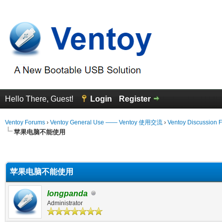
Hello There, Guest!
Login
Register
Ventoy Forums
›
Ventoy General Use —— Ventoy 使用交流
›
Ventoy Discussion 
苹果电脑不能使用
erage
苹果电脑不能使用
longpanda
Administrator