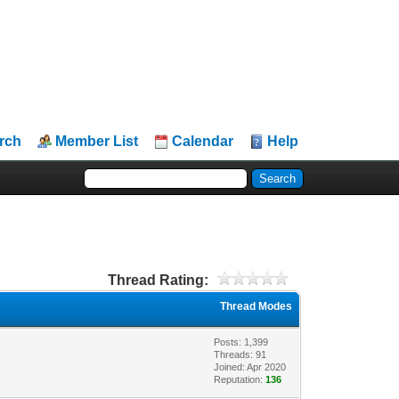
rch
Member List
Calendar
Help
Thread Rating:
Thread Modes
Posts: 1,399
Threads: 91
Joined: Apr 2020
Reputation:
136