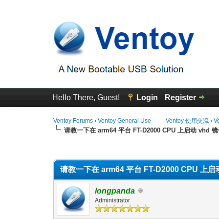
Hello There, Guest!
Login
Register
Ventoy Forums
›
Ventoy General Use —— Ventoy 使用交流
›
V
请教一下在 arm64 平台 FT-D2000 CPU 上启动 vhd
0 Vote(s) - 0 Average
1
2
3
4
5
请教一下在 arm64 平台 FT-D2000 CPU 上
longpanda
Administrator