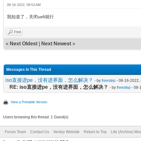
08-16-2022, 08:53 AM
我知道了，关闭uefi就行
Find
«
Next Oldest
|
Next Newest
»
Messages In This Thread
iso直接进pe，没有进界面，怎么解决？
- by
freestep
- 08-16-2022,
RE: iso直接进pe，没有进界面，怎么解决？
- by
freestep
- 08-
View a Printable Version
Users browsing this thread: 1 Guest(s)
Forum Team
Contact Us
Ventoy Website
Return to Top
Lite (Archive) Mo