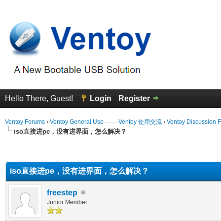
Hello There, Guest!
Login
Register
Ventoy Forums
›
Ventoy General Use —— Ventoy 使用交流
›
Ventoy Discussion 
iso直接进pe，没有进界面，怎么解决？
erage
iso直接进pe，没有进界面，怎么解决？
freestep
Junior Member