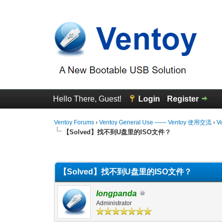
Hello There, Guest!
Login
Register
Ventoy Forums
›
Ventoy General Use —— Ventoy 使用交流
›
V
【Solved】找不到U盘里的ISO文件？
0 Vote(s) - 0 Average
1
2
3
4
5
【Solved】找不到U盘里的ISO文件？
longpanda
Administrator