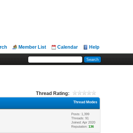
rch
Member List
Calendar
Help
Thread Rating:
Thread Modes
Posts: 1,399
Threads: 91
Joined: Apr 2020
Reputation:
136