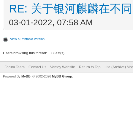
RE: 关于银河麒麟在不
03-01-2022, 07:58 AM
View a Printable Version
Users browsing this thread: 1 Guest(s)
Forum Team
Contact Us
Ventoy Website
Return to Top
Lite (Archive) Mo
Powered By
MyBB
, © 2002-2026
MyBB Group
.