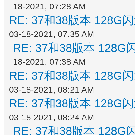
18-2021, 07:28 AM
RE: 37和38版本 12
03-18-2021, 07:35 AM
RE: 37和38版本 12
18-2021, 07:38 AM
RE: 37和38版本 12
03-18-2021, 08:21 AM
RE: 37和38版本 12
03-18-2021, 08:24 AM
RE: 37和38版本 12