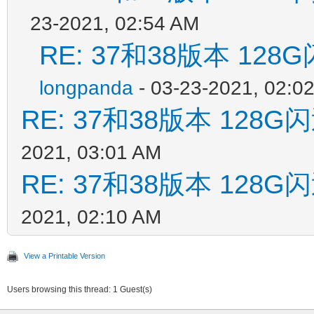
23-2021, 02:54 AM
RE: 37和38版本 1
longpanda
- 03-23-2021, 02:0
RE: 37和38版本 12
2021, 03:01 AM
RE: 37和38版本 12
2021, 02:10 AM
View a Printable Version
Users browsing this thread: 1 Guest(s)