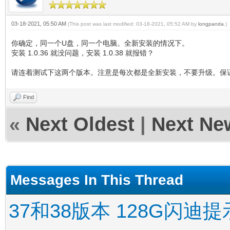
03-18-2021, 05:50 AM
(This post was last modified: 03-18-2021, 05:52 AM by
longpanda
.)
你确定，同一个U盘，同一个电脑。全新安装的情况下。
安装 1.0.36 就没问题，安装 1.0.38 就报错？
请连着测试下这两个版本。注意是每次都是全新安装，不要升级。保证
Find
«
Next Oldest
|
Next Ne
Messages In This Thread
37和38版本 128G闪迪