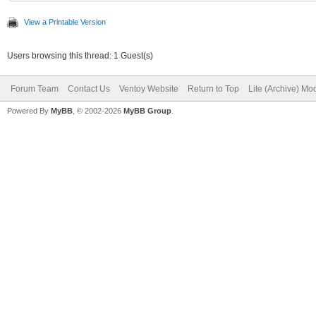
View a Printable Version
Users browsing this thread: 1 Guest(s)
Forum Team
Contact Us
Ventoy Website
Return to Top
Lite (Archive) Mo
Powered By
MyBB
, © 2002-2026
MyBB Group
.