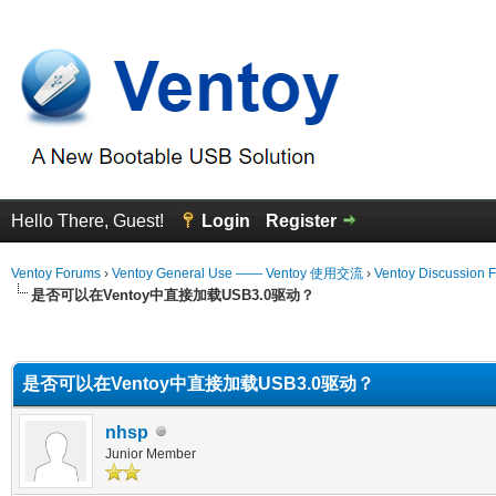
Hello There, Guest!
Login
Register
Ventoy Forums
›
Ventoy General Use —— Ventoy 使用交流
›
Ventoy Discussion 
是否可以在Ventoy中直接加载USB3.0驱动？
erage
是否可以在Ventoy中直接加载USB3.0驱动？
nhsp
Junior Member